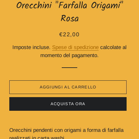
Orecchini "Farfalla Origami"
Rosa
Prezzo
Prezzo
€22,00
di
scontato
Imposte incluse.
Spese di spedizione
calcolate al
listino
momento del pagamento.
AGGIUNGI AL CARRELLO
ACQUISTA ORA
Orecchini pendenti con origami a forma di farfalla
realizzati in carta washi.