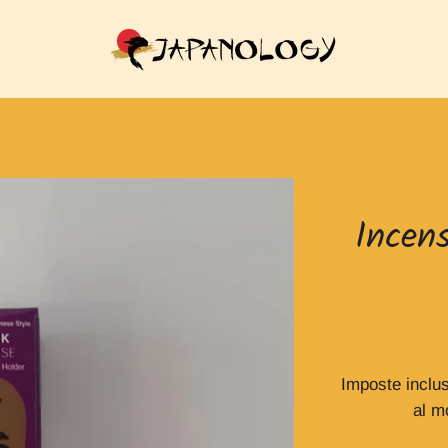
Incen
Imposte inclu
al m