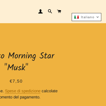
ACCEDI
CERCA
CARRELLO
Italiano
so Morning Star
"Musk"
Prezzo
Prezzo
€7,50
di
scontato
se.
Spese di spedizione
calcolate
listino
omento del pagamento.